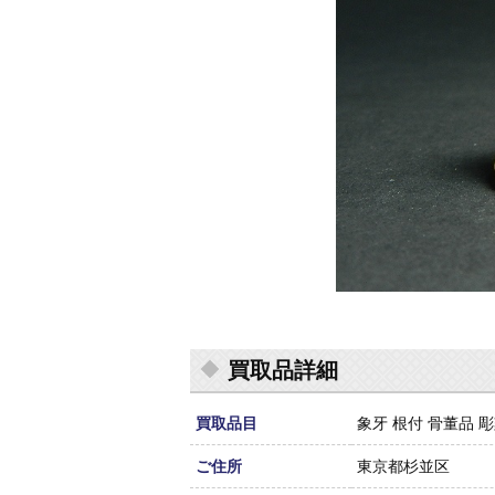
買取品詳細
買取品目
象牙 根付 骨董品 
ご住所
東京都杉並区