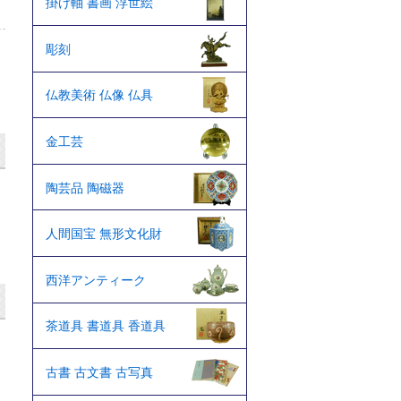
掛け軸 書画 浮世絵
彫刻
仏教美術 仏像 仏具
金工芸
陶芸品 陶磁器
人間国宝 無形文化財
西洋アンティーク
茶道具 書道具 香道具
古書 古文書 古写真