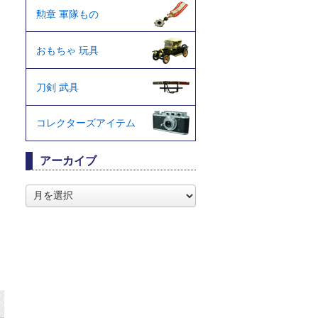
勲章 軍隊もの
おもちゃ 玩具
刀剣 武具
コレクターズアイテム
アーカイブ
ア
ー
カ
イ
ブ