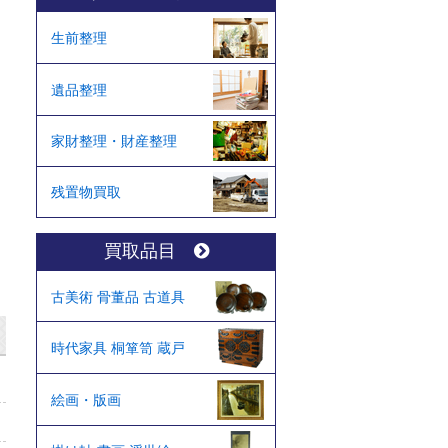
生前整理
遺品整理
家財整理・財産整理
残置物買取
買取品目
古美術 骨董品 古道具
時代家具 桐箪笥 蔵戸
絵画・版画