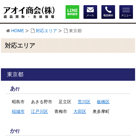
HOME
対応エリア
東京都
対応エリア
東京都
あ
行
昭島市
あきる野市
足立区
荒川区
板橋区
稲城市
江戸川区
青梅市
大田区
奥多摩町
か
行