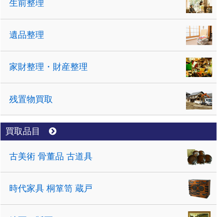
生前整理
遺品整理
家財整理・財産整理
残置物買取
買取品目
古美術 骨董品 古道具
時代家具 桐箪笥 蔵戸