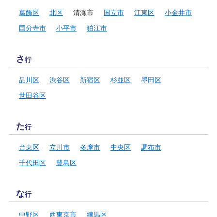
葛飾区
北区
清瀬市
国立市
江東区
小金井市
国分寺市
小平市
狛江市
さ
行
品川区
渋谷区
新宿区
杉並区
墨田区
世田谷区
た
行
台東区
立川市
多摩市
中央区
調布市
千代田区
豊島区
な
行
中野区
西東京市
練馬区