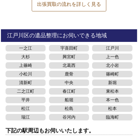
出張買取の流れを詳しく見る
江戸川区の遺品整理にお伺いできる地域
一之江
宇喜田町
江戸川
大杉
興宮町
上一色
上篠崎
北葛西
北小岩
小松川
鹿骨
篠崎町
清新町
中央
新堀
二之江町
春江町
東松本
平井
船堀
本一色
松江
松島
松本
瑞江
谷河内
臨海町
下記の駅周辺もお伺いいたします。