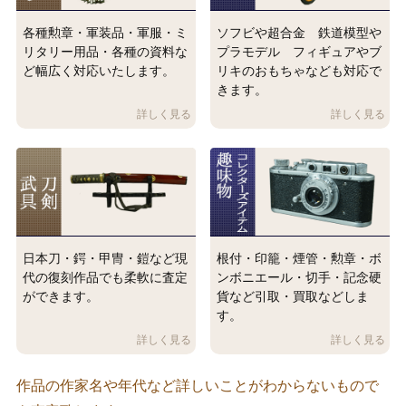
各種勲章・軍装品・軍服・ミ
ソフビや超合金 鉄道模型や
リタリー用品・各種の資料な
プラモデル フィギュアやブ
ど幅広く対応いたします。
リキのおもちゃなども対応で
きます。
日本刀・鍔・甲冑・鎧など現
根付・印籠・煙管・勲章・ボ
代の復刻作品でも柔軟に査定
ンボニエール・切手・記念硬
ができます。
貨など引取・買取などしま
す。
作品の作家名や年代など詳しいことがわからないもので