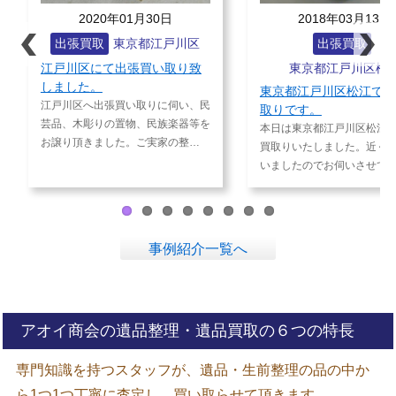
2018年03月13日
2018年02月
区
出張買取
出張買取
東京都
致
東京都江戸川区松江
江戸川区にて仏像な
に伺いました。
東京都江戸川区松江で出張買
、民
本日は江戸川区にて仏
取りです。
Prev
Next
等を
取させていただきまし
本日は東京都江戸川区松江にて出張
ious
…
蔵品をお譲り頂きあり
買取りいたしました。近くを回って
いましたのでお伺いさせていた…
事例紹介一覧へ
アオイ商会の遺品整理・遺品買取の６つの特長
専門知識を持つスタッフが、遺品・生前整理の品の中か
ら1つ1つ丁寧に査定し、買い取らせて頂きます。