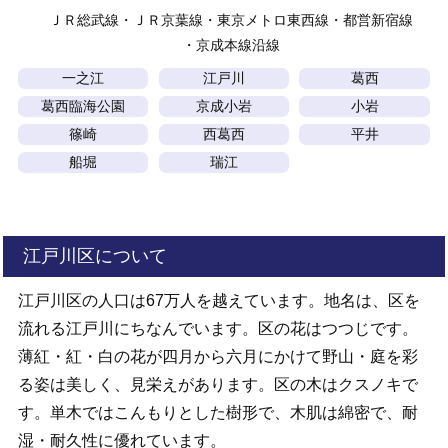
ＪＲ総武線
ＪＲ京葉線
東京メトロ東西線
都営新宿線
京成本線沿線
一之江
江戸川
葛西
葛西臨海公園
京成小岩
小岩
篠崎
西葛西
平井
船堀
瑞江
江戸川区について
江戸川区の人口は67万人を越えています。地名は、区を
流れる江戸川にちなんでいます。区の花はつつじです。
薄紅・紅・白の花が四月から六月にかけて野山・庭を彩
る姿は美しく、見栄えがあります。区の木はクスノキで
す。単木ではこんもりとした樹形で、木肌は綿密で、耐
湿・耐久性に優れています。