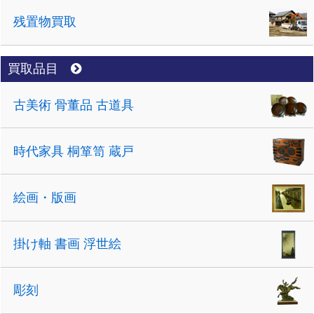
残置物買取
買取品目
古美術 骨董品 古道具
時代家具 桐箪笥 蔵戸
絵画・版画
掛け軸 書画 浮世絵
彫刻