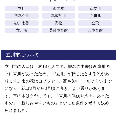
立川
西国立
西立川
西武立川
武蔵砂川
立川北
砂川七番
高松
立飛
立川南
柴崎体育館
泉体育館
立川市について
立川市の人口は、約18万人です。地名の由来は多摩川の
上に立川があったため、「経川」が転じたとする説があ
ります。市の花はコブシです。高さ8メートルぐらいまで
になり、花は2月から3月頃に咲き、よい香りがありま
す。市の木はケヤキです。「立川の気候や風土にあった
もの」「親しみやすいもの」といった条件を考えて決め
られました。