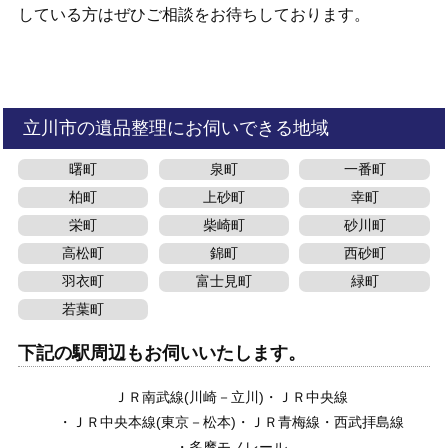
している方はぜひご相談をお待ちしております。
立川市の遺品整理にお伺いできる地域
曙町
泉町
一番町
柏町
上砂町
幸町
栄町
柴崎町
砂川町
高松町
錦町
西砂町
羽衣町
富士見町
緑町
若葉町
下記の駅周辺もお伺いいたします。
ＪＲ南武線(川崎－立川)
ＪＲ中央線
ＪＲ中央本線(東京－松本)
ＪＲ青梅線
西武拝島線
多摩モノレール