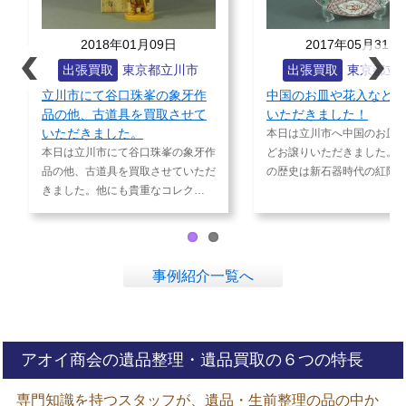
2018年01月09日
2017年05月31日
出張買取
東京都立川市
出張買取
東京都立川市
立川市にて谷口珠峯の象牙作
中国のお皿や花入などお譲り
品の他、古道具を買取させて
いただきました！
いただきました。
本日は立川市へ中国のお皿や花入
Prev
Next
本日は立川市にて谷口珠峯の象牙作
どお譲りいただきました。中国陶
ious
品の他、古道具を買取させていただ
の歴史は新石器時代の紅陶や彩…
きました。他にも貴重なコレク…
事例紹介一覧へ
アオイ商会の遺品整理・遺品買取の６つの特長
専門知識を持つスタッフが、遺品・生前整理の品の中か