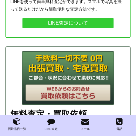
LINEを使って簡単無料査定ができます。スマホで写真を撮
って送るだけだから簡単便利な査定方法です。
LINE査定について
無料査定・買取依頼
買取品目一覧
LINE査定
メール
電話
手数料一切不要！ 買取のご依頼はお気軽にど