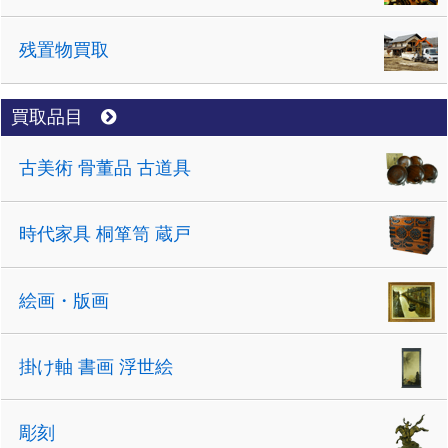
残置物買取
買取品目
古美術 骨董品 古道具
時代家具 桐箪笥 蔵戸
絵画・版画
掛け軸 書画 浮世絵
彫刻