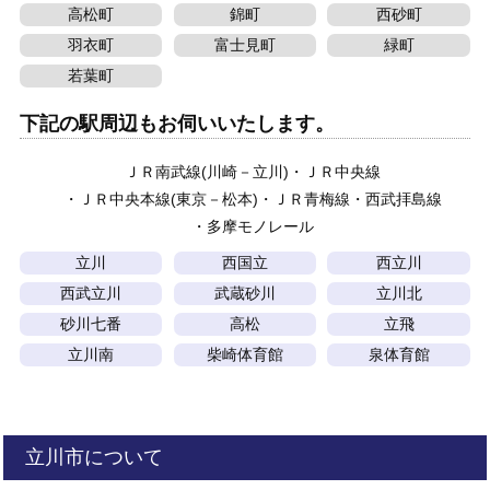
高松町
錦町
西砂町
羽衣町
富士見町
緑町
若葉町
下記の駅周辺もお伺いいたします。
ＪＲ南武線(川崎－立川)
ＪＲ中央線
ＪＲ中央本線(東京－松本)
ＪＲ青梅線
西武拝島線
多摩モノレール
立川
西国立
西立川
西武立川
武蔵砂川
立川北
砂川七番
高松
立飛
立川南
柴崎体育館
泉体育館
立川市について