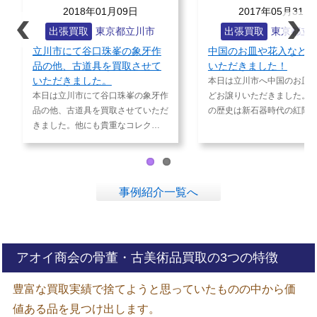
2018年01月09日
2017年05月31日
出張買取
東京都立川市
出張買取
東京都立川市
立川市にて谷口珠峯の象牙作
中国のお皿や花入などお譲
品の他、古道具を買取させて
いただきました！
いただきました。
本日は立川市へ中国のお皿や花入
Prev
Next
本日は立川市にて谷口珠峯の象牙作
どお譲りいただきました。中国陶
ious
品の他、古道具を買取させていただ
の歴史は新石器時代の紅陶や彩…
きました。他にも貴重なコレク…
事例紹介一覧へ
アオイ商会の骨董・古美術品買取の3つの特徴
豊富な買取実績で捨てようと思っていたものの中から価
値ある品を見つけ出します。