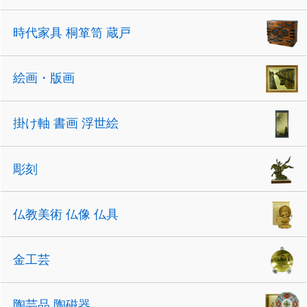
時代家具 桐箪笥 蔵戸
絵画・版画
掛け軸 書画 浮世絵
彫刻
仏教美術 仏像 仏具
金工芸
陶芸品 陶磁器