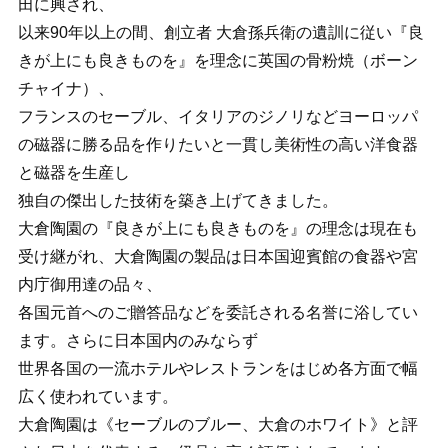
田に興され、
以来90年以上の間、創立者 大倉孫兵衛の遺訓に従い『良
きが上にも良きものを』を理念に英国の骨粉焼（ボーン
チャイナ）、
フランスのセーブル、イタリアのジノリなどヨーロッパ
の磁器に勝る品を作りたいと一貫し美術性の高い洋食器
と磁器を生産し
独自の傑出した技術を築き上げてきました。
大倉陶園の『良きが上にも良きものを』の理念は現在も
受け継がれ、大倉陶園の製品は日本国迎賓館の食器や宮
内庁御用達の品々、
各国元首へのご贈答品などを委託される名誉に浴してい
ます。さらに日本国内のみならず
世界各国の一流ホテルやレストランをはじめ各方面で幅
広く使われています。
大倉陶園は《セーブルのブルー、大倉のホワイト》と評