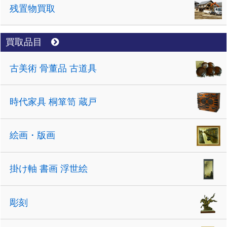
残置物買取
買取品目
古美術 骨董品 古道具
時代家具 桐箪笥 蔵戸
絵画・版画
掛け軸 書画 浮世絵
彫刻