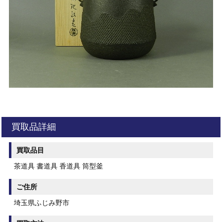
買取品詳細
買取品目
茶道具 書道具 香道具 筒型釜
ご住所
埼玉県ふじみ野市