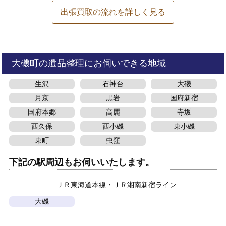
出張買取の流れを詳しく見る
大磯町の遺品整理にお伺いできる地域
生沢
石神台
大磯
月京
黒岩
国府新宿
国府本郷
高麗
寺坂
西久保
西小磯
東小磯
東町
虫窪
下記の駅周辺もお伺いいたします。
ＪＲ東海道本線
ＪＲ湘南新宿ライン
大磯