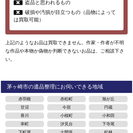
盗品と思われるもの
破損や汚損が目立つもの（品物によって
は買取可能）
上記のようなお品は買取できません。作家・作者が不明
な作品や本物か偽物か判断できないお品は、ご相談下さ
い。
茅ヶ崎市の遺品整理にお伺いできる地域
赤羽根
赤松町
旭が丘
甘沼
今宿
円蔵
香川
小桜町
小和田
幸町
汐見台
下寺尾
下町屋
十間坂
松林