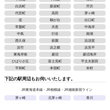
白浜町
新栄町
芹沢
代官町
高田
茅ヶ崎
堤
鶴が台
出口町
常盤町
共恵
中海岸
中島
行谷
南湖
西久保
萩園
浜須賀
浜竹
浜之郷
浜見平
東海岸南
菱沼
菱沼海岸
ひばりが丘
富士見町
平太夫新田
平和町
本宿町
本村
下記の駅周辺もお伺いいたします。
JR東海道本線
JR相模線
JR湘南新宿ライン
茅ヶ崎
北茅ヶ崎
香川