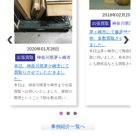
2018年02月25日
2017
出張買取
神奈川県茅ヶ崎市
出張買取
茅ヶ崎市にて藤原雄の作品
エルテ(Ert
他、多数買取させていただき
どを承りま
ました。
本日は神奈川県
8日
本日は茅ヶ崎市にて陶器類を多数買
から、ブロンズ
県茅ヶ崎市
取に伺いました。有名作家作品以外
製品 貴金属)
Prev
Next
にも贈答品なども買取させてい…
崎市にて
ious
きまし
崎市まで出張
した。家財の
数点買い…
事例紹介一覧へ