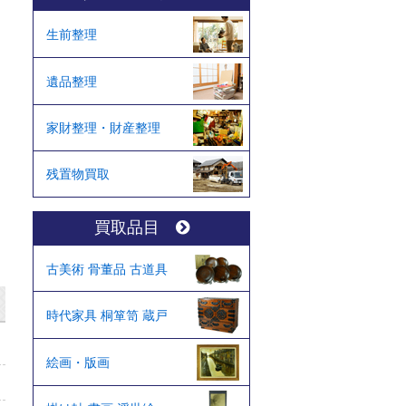
生前整理
遺品整理
家財整理・財産整理
残置物買取
買取品目
古美術 骨董品 古道具
時代家具 桐箪笥 蔵戸
絵画・版画