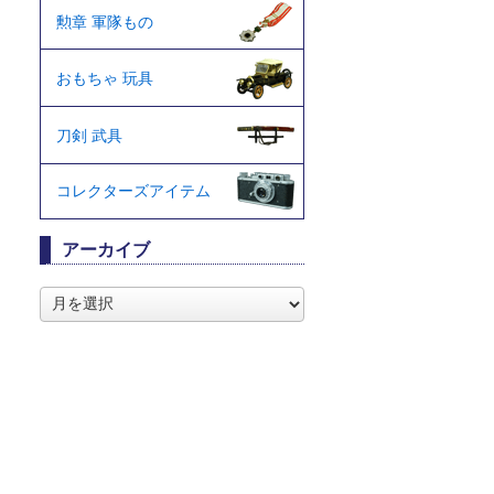
勲章 軍隊もの
おもちゃ 玩具
刀剣 武具
コレクターズアイテム
アーカイブ
ア
ー
カ
イ
ブ