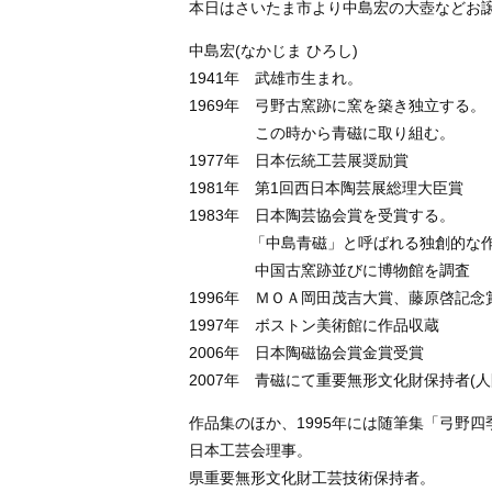
本日はさいたま市より中島宏の大壺などお
中島宏(なかじま ひろし)
1941年 武雄市生まれ。
1969年 弓野古窯跡に窯を築き独立する。
この時から青磁に取り組む。
1977年 日本伝統工芸展奨励賞
1981年 第1回西日本陶芸展総理大臣賞
1983年 日本陶芸協会賞を受賞する。
「中島青磁」と呼ばれる独創的な作品
中国古窯跡並びに博物館を調査
1996年 ＭＯＡ岡田茂吉大賞、藤原啓記
1997年 ボストン美術館に作品収蔵
2006年 日本陶磁協会賞金賞受賞
2007年 青磁にて重要無形文化財保持者(
作品集のほか、1995年には随筆集「弓野
日本工芸会理事。
県重要無形文化財工芸技術保持者。