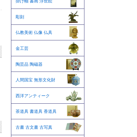
掛け軸 書画 浮世絵
彫刻
仏教美術 仏像 仏具
金工芸
陶芸品 陶磁器
人間国宝 無形文化財
西洋アンティーク
茶道具 書道具 香道具
古書 古文書 古写真