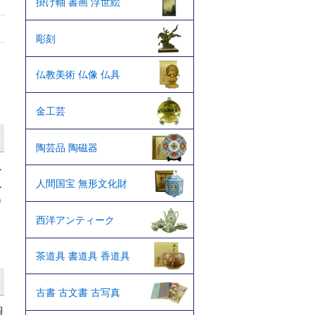
掛け軸 書画 浮世絵
彫刻
仏教美術 仏像 仏具
金工芸
陶芸品 陶磁器
し
人間国宝 無形文化財
し
り
西洋アンティーク
茶道具 書道具 香道具
古書 古文書 古写真
陶