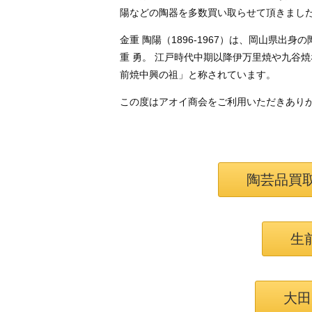
陽などの陶器を多数買い取らせて頂きまし
金重 陶陽（1896-1967）は、岡山県
重 勇。 江戸時代中期以降伊万里焼や九谷
前焼中興の祖」と称されています。
この度はアオイ商会をご利用いただきあり
陶芸品買
生
大田