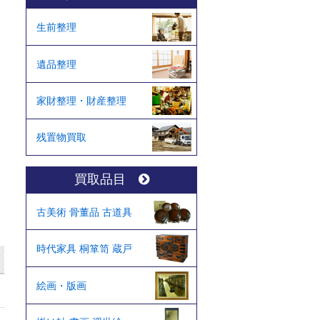
生前整理
遺品整理
家財整理・財産整理
残置物買取
買取品目
古美術 骨董品 古道具
時代家具 桐箪笥 蔵戸
絵画・版画