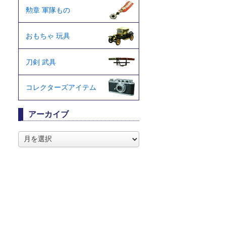
勲章 軍隊もの
おもちゃ 玩具
刀剣 武具
コレクターズアイテム
アーカイブ
ア
ー
カ
イ
ブ