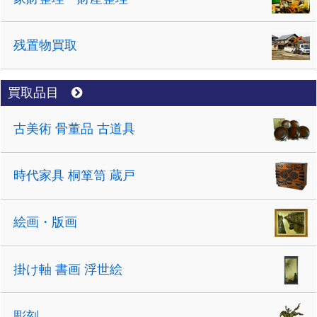
残置物買取
買取品目
古美術 骨董品 古道具
時代家具 桐箪笥 蔵戸
絵画・版画
掛け軸 書画 浮世絵
彫刻