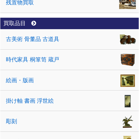
残置物買取
買取品目
古美術 骨董品 古道具
時代家具 桐箪笥 蔵戸
絵画・版画
掛け軸 書画 浮世絵
彫刻