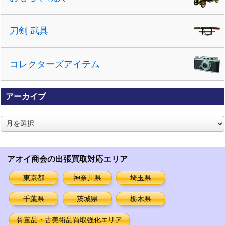
刀剣 武具
コレクターズアイテム
アーカイブ
ア
ー
カ
イ
アオイ商会の出張買取対応エリア
ブ
東京都
神奈川県
埼玉県
千葉県
茨城県
栃木県
骨董品・古美術品買取強化エリア