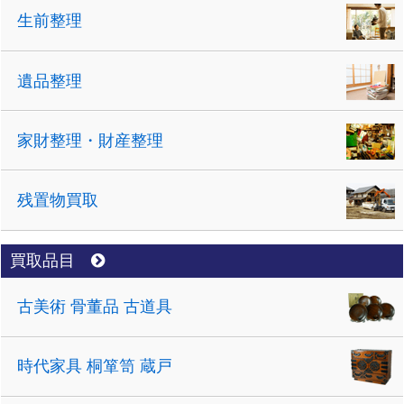
生前整理
遺品整理
家財整理・財産整理
残置物買取
買取品目
古美術 骨董品 古道具
時代家具 桐箪笥 蔵戸