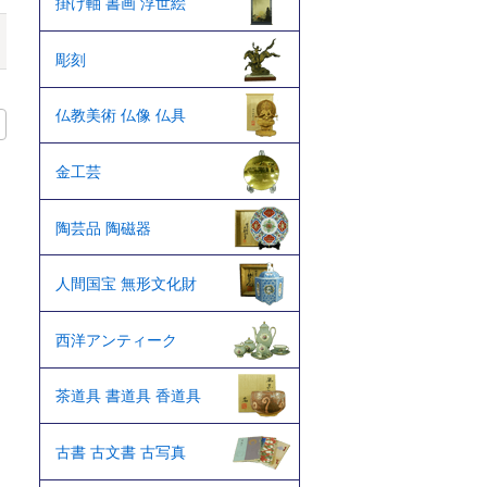
掛け軸 書画 浮世絵
彫刻
仏教美術 仏像 仏具
金工芸
陶芸品 陶磁器
人間国宝 無形文化財
西洋アンティーク
茶道具 書道具 香道具
古書 古文書 古写真