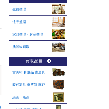
生前整理
遺品整理
家財整理・財産整理
残置物買取
買取品目
古美術 骨董品 古道具
時代家具 桐箪笥 蔵戸
絵画・版画
覧