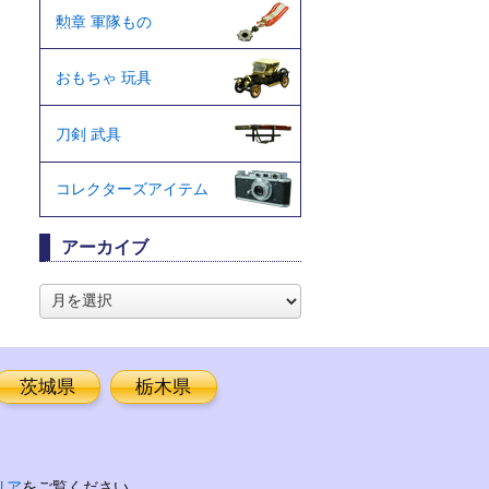
勲章 軍隊もの
おもちゃ 玩具
刀剣 武具
コレクターズアイテム
アーカイブ
ア
ー
カ
イ
ブ
茨城県
栃木県
リア
をご覧ください。