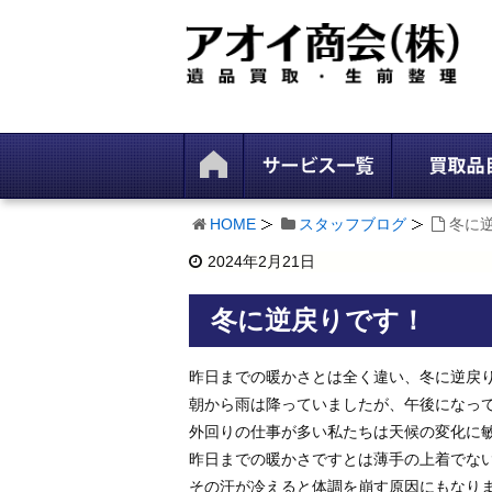
HOME
スタッフブログ
冬に
2024年2月21日
冬に逆戻りです！
昨日までの暖かさとは全く違い、冬に逆戻
朝から雨は降っていましたが、午後になっ
外回りの仕事が多い私たちは天候の変化に
昨日までの暖かさですとは薄手の上着でな
その汗が冷えると体調を崩す原因にもなり