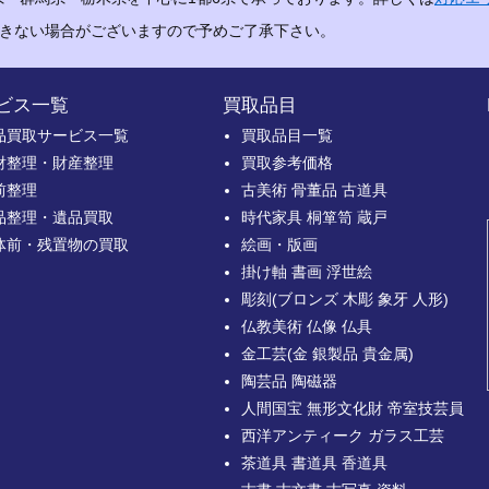
できない場合がございますので予めご了承下さい。
ビス一覧
買取品目
品買取サービス一覧
買取品目一覧
財整理・財産整理
買取参考価格
前整理
古美術 骨董品 古道具
品整理・遺品買取
時代家具 桐箪笥 蔵戸
体前・残置物の買取
絵画・版画
掛け軸 書画 浮世絵
彫刻(ブロンズ 木彫 象牙 人形)
仏教美術 仏像 仏具
金工芸(金 銀製品 貴金属)
陶芸品 陶磁器
人間国宝 無形文化財 帝室技芸員
西洋アンティーク ガラス工芸
茶道具 書道具 香道具