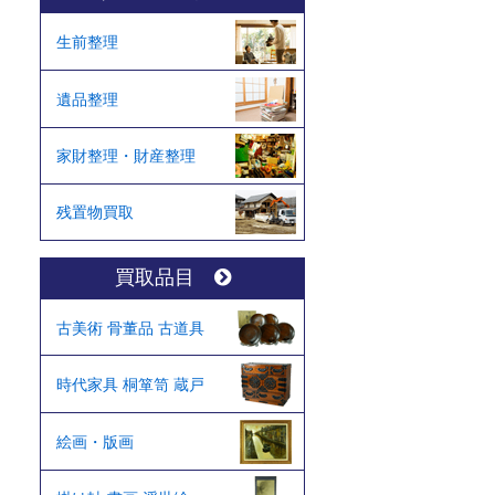
生前整理
遺品整理
家財整理・財産整理
残置物買取
買取品目
古美術 骨董品 古道具
時代家具 桐箪笥 蔵戸
絵画・版画