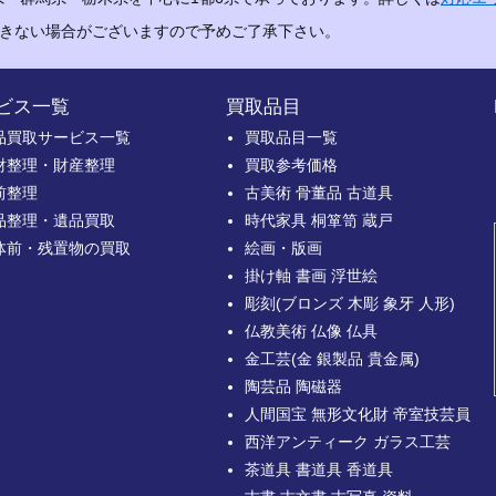
できない場合がございますので予めご了承下さい。
ビス一覧
買取品目
品買取サービス一覧
買取品目一覧
財整理・財産整理
買取参考価格
前整理
古美術 骨董品 古道具
品整理・遺品買取
時代家具 桐箪笥 蔵戸
体前・残置物の買取
絵画・版画
掛け軸 書画 浮世絵
彫刻(ブロンズ 木彫 象牙 人形)
仏教美術 仏像 仏具
金工芸(金 銀製品 貴金属)
陶芸品 陶磁器
人間国宝 無形文化財 帝室技芸員
西洋アンティーク ガラス工芸
茶道具 書道具 香道具