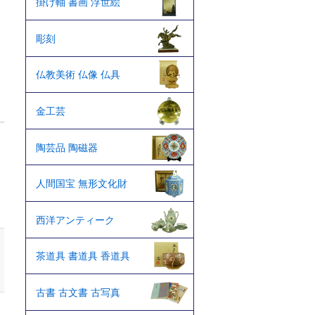
掛け軸 書画 浮世絵
彫刻
仏教美術 仏像 仏具
金工芸
陶芸品 陶磁器
人間国宝 無形文化財
西洋アンティーク
茶道具 書道具 香道具
古書 古文書 古写真