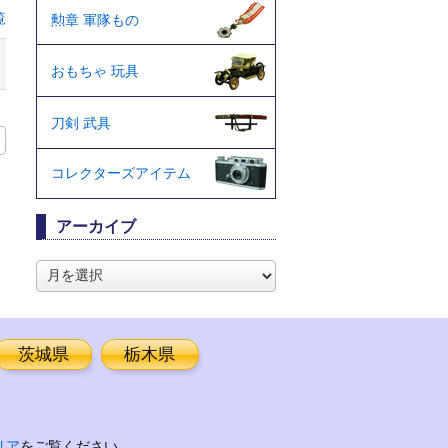
覧
勲章 軍隊もの
おもちゃ 玩具
刀剣 武具
コレクターズアイテム
アーカイブ
ア
ー
カ
イ
ブ
茨城県
栃木県
リア
をご覧ください。